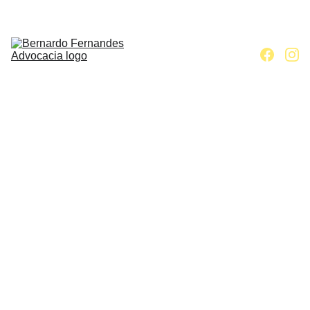
Home
Escritório
Áreas de 
atuação
Contato
Artigos