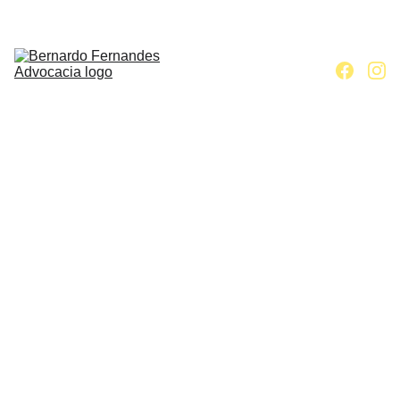
Home
Escritório
Áreas de 
atuação
Contato
Artigos