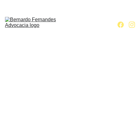
Home
Escritório
Áreas de 
atuação
Contato
Artigos