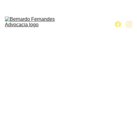
Home
Escritório
Áreas de 
atuação
Contato
Artigos