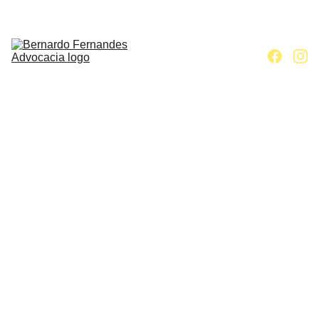
Home
Escritório
Áreas de 
atuação
Contato
Artigos