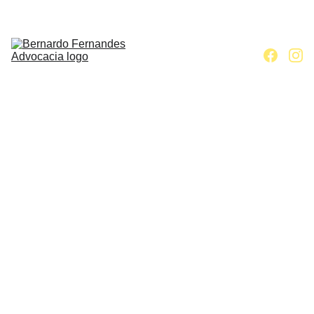
Home
Escritório
Áreas de 
atuação
Contato
Artigos