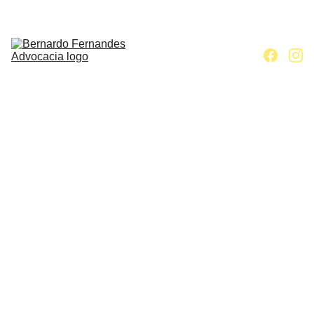
Home
Escritório
Áreas de 
atuação
Contato
Artigos