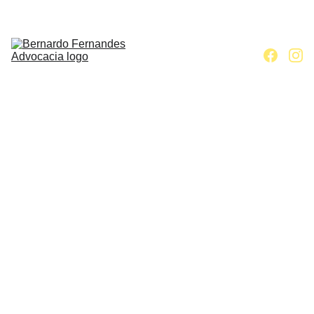
Home
Escritório
Áreas de 
atuação
Contato
Artigos