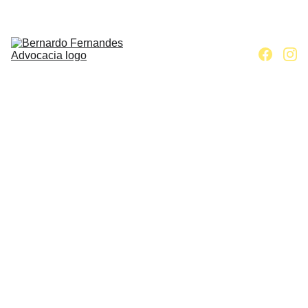
Home
Escritório
Áreas de 
atuação
Contato
Artigos