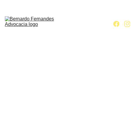
Home
Escritório
Áreas de 
atuação
Contato
Artigos