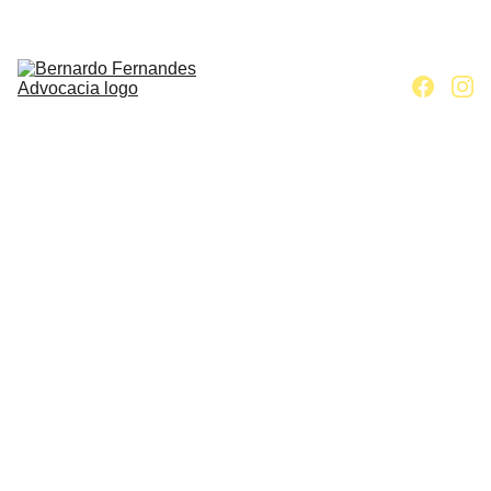
Home
Escritório
Áreas de 
atuação
Contato
Artigos