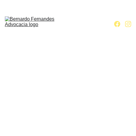
Home
Escritório
Áreas de 
atuação
Contato
Artigos