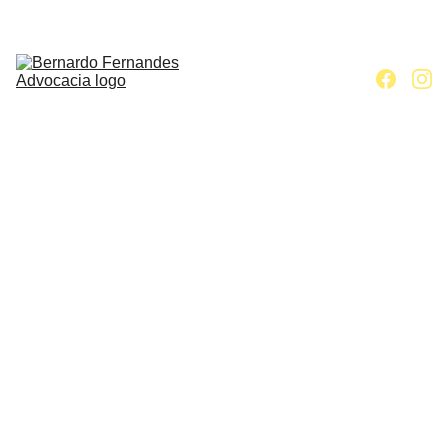
Home
Escritório
Áreas de 
atuação
Contato
Artigos