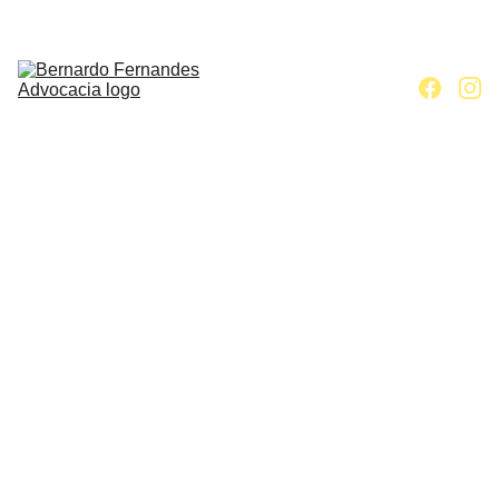
Home
Escritório
Áreas de 
atuação
Contato
Artigos