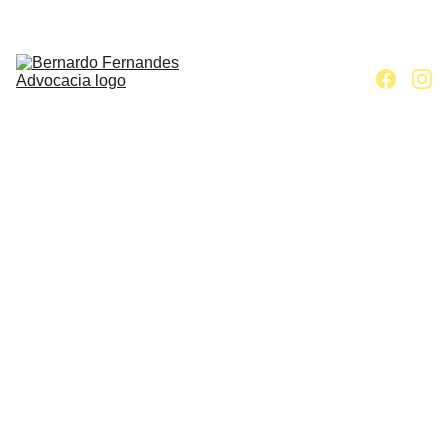
Home
Escritório
Áreas de 
atuação
Contato
Artigos