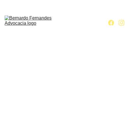
Home
Escritório
Áreas de 
atuação
Contato
Artigos