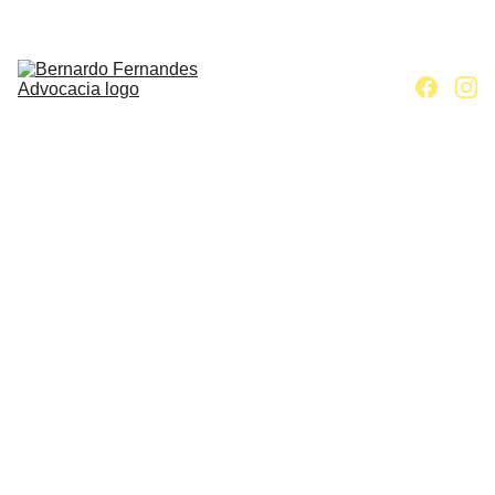
Home
Escritório
Áreas de 
atuação
Contato
Artigos