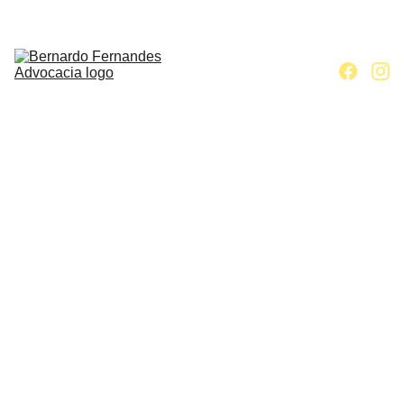
Home
Escritório
Áreas de 
atuação
Contato
Artigos